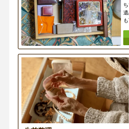
ち
遺
も