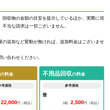
、回収物の金額の目安を提示しているほか、実際に現
、不当な請求は一切ございません。
屋の追加など変動が無ければ、追加料金はございませ
問い合わせください。
不用品回収
の料金
の料金
参考価格
参考価格
畳
22,000
2,500
円（税込）
1帖
円（税込）