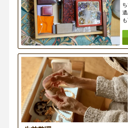
ち
遺
も