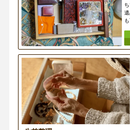
ち
遺
も