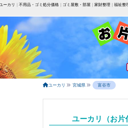
ユーカリ
不用品・ゴミ処分価格
ゴミ屋敷・部屋
家財整理
福祉整
ユーカリ
宮城県
富谷市
ユーカリ（お片