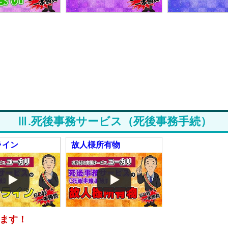
Ⅲ.
死後事務サービス（死後事務手続）
ライン
故人様所有物
ます！