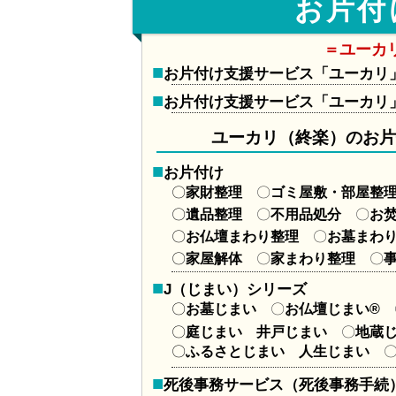
お片付
＝ユーカ
お片付け支援サービス「ユーカリ
お片付け支援サービス「ユーカリ」
ユーカリ（終楽）のお
お片付け
家財整理
〇
ゴミ屋敷・部屋整
遺品整理
〇
不用品処分
〇
お
お仏壇まわり整理
〇
お墓まわ
家屋解体
〇
家まわり整理
〇
J（じまい）シリーズ
お墓じまい
〇
お仏壇じまい®
庭じまい
井戸じまい
〇
地蔵
ふるさとじまい
人生じまい
死後事務サービス（死後事務手続