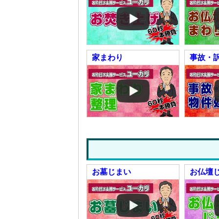
家まわり
事故・
お墓じまい
お仏壇