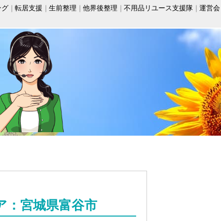
ング
転居支援
生前整理
他界後整理
不用品リユース支援隊
運営会
ア：宮城県富谷市