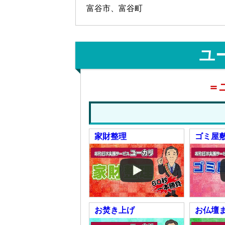
富谷市、富谷町
ユ
＝
家財整理
ゴミ屋
お焚き上げ
お仏壇