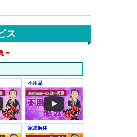
ビス
負＝
不用品
家屋解体