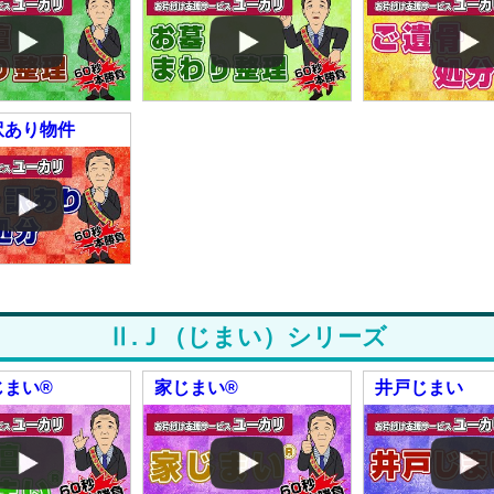
訳あり物件
Ⅱ.
Ｊ（じまい）シリーズ
じまい®
家じまい®
井戸じまい