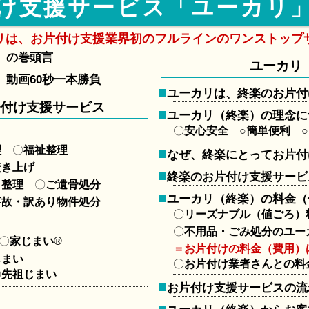
け支援サービス「ユーカリ
リは、お片付け支援業界初のフルラインのワンストップ
」の巻頭言
ユーカリ
動画60秒一本勝負
ユーカリは、終楽のお片付
片付け支援サービス
ユーカリ（終楽）の理念に
安心安全
○
簡単便利
○
理
〇
福祉整理
なぜ、終楽にとってお片付
焚き上げ
終楽のお片付け支援サービ
り整理
〇
ご遺骨処分
ユーカリ（終楽）の料金（
事故・訳あり物件処分
リーズナブル（値ごろ）
不用品・ごみ処分のユー
〇
家じまい®
＝お片付けの料金（費用）
じまい
お片付け業者さんとの料
〇
先祖じまい
お片付け支援サービスの流
）