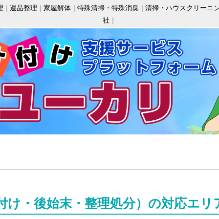
理
遺品整理
家屋解体
特殊清掃・特殊消臭
清掃・ハウスクリーニ
社
付け・後始末・整理処分）の対応エリ