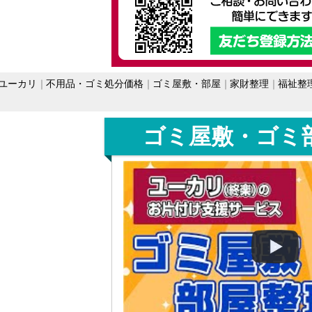
ユーカリ
不用品・ゴミ処分価格
ゴミ屋敷・部屋
家財整理
福祉整
ゴミ屋敷・ゴミ