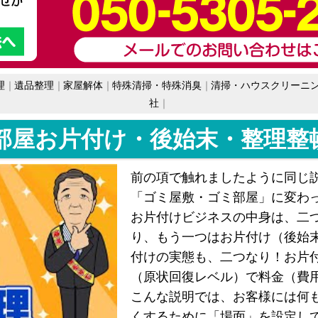
理
遺品整理
家屋解体
特殊清掃・特殊消臭
清掃・ハウスクリーニ
社
部屋お片付け・後始末・整理整
前の項で触れましたように同じ
「ゴミ屋敷・ゴミ部屋」に変わ
お片付けビジネスの中身は、二
り、もう一つはお片付け（後始
付けの実態も、二つなり！お片
（原状回復レベル）で料金（費
こんな説明では、お客様には何
くするために「場面」を設定し