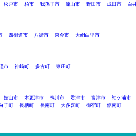
松戸市
柏市
我孫子市
流山市
野田市
成田市
白
市
四街道市
八街市
東金市
大網白里市
瑳市
神崎町
多古町
東庄町
館山市
木更津市
鴨川市
君津市
富津市
袖ケ浦市
白子町
長柄町
長南町
大多喜町
御宿町
鋸南町