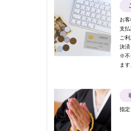
お客
支払
ご利
決済
※不
ます
指定