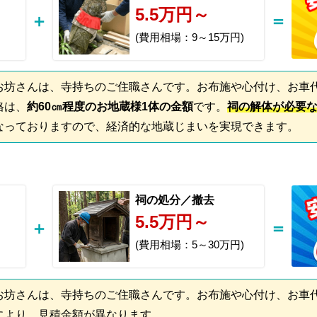
5.5万円～
(費用相場：9～15万円)
お坊さんは、寺持ちのご住職さんです。お布施や心付け、お車
格は、
約60㎝程度のお地蔵様1体の金額
です。
祠の解体が必要
なっておりますので、経済的な地蔵じまいを実現できます。
祠の処分／撤去
5.5万円～
(費用相場：5～30万円)
お坊さんは、寺持ちのご住職さんです。お布施や心付け、お車
により、見積金額が異なります。