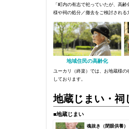
「町内の有志で祀っていたが、高齢
様や祠の処分／撤去をご検討される
地域住民の高齢化
ユーカリ（終楽）では、お地蔵様の
しております。
地蔵じまい・祠
■地蔵じまい
魂抜き（閉眼供養）