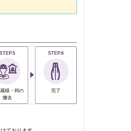
STEP.5
STEP.6
地蔵様・祠の
完了
撤去
付けております。