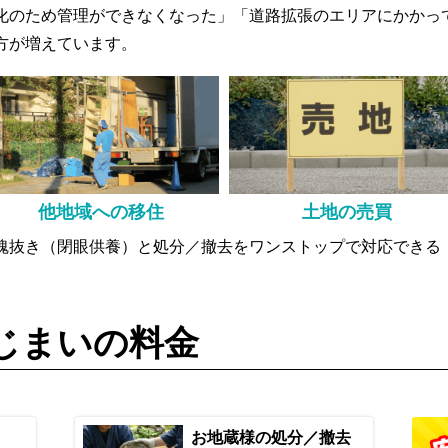
化のため管理ができなくなった」「道路拡張のエリアにかかっ
方が増えています。
他地域への移住
土地の売買
魂抜き（閉眼供養）と処分／撤去をワンストップで対応できる
じまいの料金
お地蔵様の処分／撤去