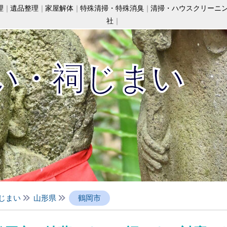
理
遺品整理
家屋解体
特殊清掃・特殊消臭
清掃・ハウスクリーニ
社
い・祠じまい
じまい
山形県
鶴岡市