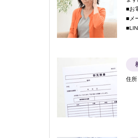
■お電
■メ
■LI
住所