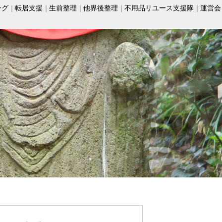
ング
転居支援
生前整理
他界後整理
不用品リユース支援隊
運営会