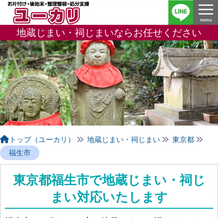
menu
menu
地蔵じまい・祠じまいならお任せください
トップ（ユーカリ）
地蔵じまい・祠じまい
東京都
福生市
東京都福生市で地蔵じまい・祠じ
まい対応いたします