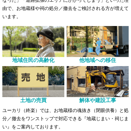
なった」「道路拡張のエリアにかかってしまう」といった理
由で、お地蔵様や祠の処分／撤去をご検討される方が増えて
います。
地域住民の高齢化
他地域への移住
土地の売買
解体や建設工事
ユーカリ（終楽）では、お地蔵様の魂抜き（閉眼供養）と処
分／撤去をワンストップで対応できる『地蔵じまい・祠じま
い』をご案内しております。